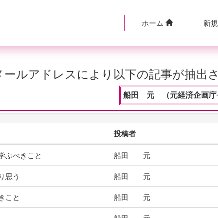
ホーム
新
のメールアドレスにより以下の記事が抽出
船田 元 （元経済企画庁長
投稿者
学ぶべきこと
船田 元
り思う
船田 元
きこと
船田 元