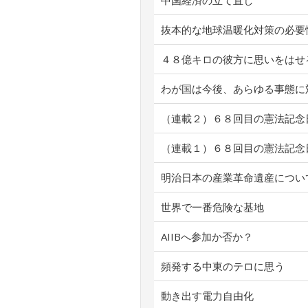
中国経済の立て直し
抜本的な地球温暖化対策の必要
４８億キロの彼方に思いをはせ
わが国は今後、あらゆる事態に
（連載２）６８回目の憲法記念
（連載１）６８回目の憲法記念
明治日本の産業革命遺産につい
世界で一番危険な基地
AIIBへ参加か否か？
頻発する中東のテロに思う
動き出す電力自由化