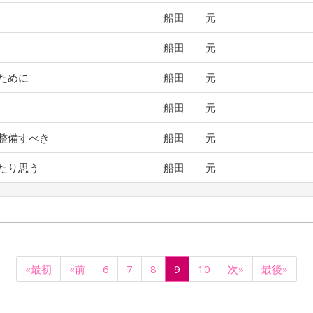
船田 元
船田 元
ために
船田 元
船田 元
整備すべき
船田 元
たり思う
船田 元
«最初
«前
6
7
8
9
10
次»
最後»