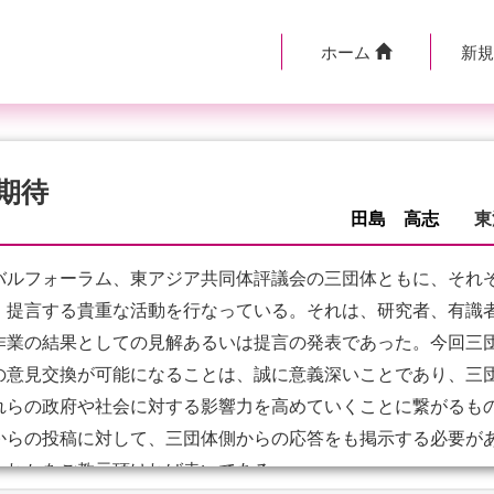
ホーム
新
期待
田島 高志
東
ルフォーラム、東アジア共同体評議会の三団体ともに、それ
、提言する貴重な活動を行なっている。それは、研究者、有識
作業の結果としての見解あるいは提言の発表であった。今回三
の意見交換が可能になることは、誠に意義深いことであり、三
れらの政府や社会に対する影響力を高めていくことに繋がるも
からの投稿に対して、三団体側からの応答をも掲示する必要が
られかをご教示頂ければ幸いである。