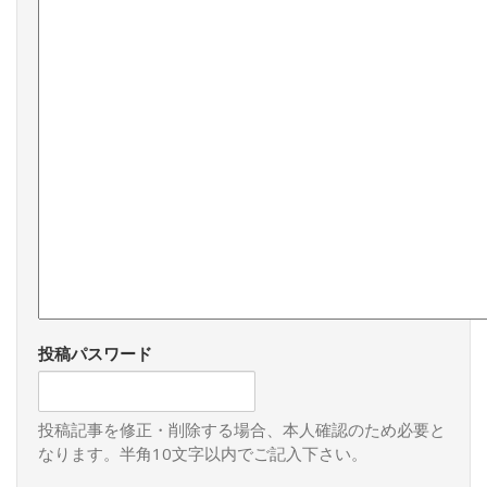
日本にとっても、人道的な意味で、イスラエルの人々もパ
レスチナの人々にも犠牲が出て欲しくないということのみな
らず、米国のエネルギーがロシアのみならず中東にも割かれ
る事態は、インド太平洋、特に東アジアに注力してもらいた
い日本にとって、国益にマイナスな事態です。東アジアに力
の空白ができれば、台湾有事も誘発しかねません。また、湾
岸諸国にはまだ影響がないとはいえ、中東情勢がさらに不安
定となれば石油価格も高騰するかもしれません。日本政府に
は、イスラエルにいる邦人救出、さらに、中東について日本
ができることは限られているかもしれませんが、G7議長国と
しても、なんとかこの「紛争」が拡大しないよう最大限の外
交努力をお願いしたいと思いますし、人道的な支援もやるべ
きだと思います。まずは、邦人保護に万全を期さねばなりま
せん。なお、国外退避のため、韓国軍機が日本人51人を輸送
し、日本の自衛隊機が韓国人18人輸送しました。日韓関係改
投稿パスワード
善の表れだと思います。日本についていえば、日本の戦後の
矛盾が一気に吹き出てくる時が来ている気がしています。こ
の10年でその矛盾、安倍総理が「戦後レジームからの脱却」
投稿記事を修正・削除する場合、本人確認のため必要と
と呼んだもの、から、脱皮して、もう一度挑戦する時が来て
なります。半角10文字以内でご記入下さい。
いると感じています。