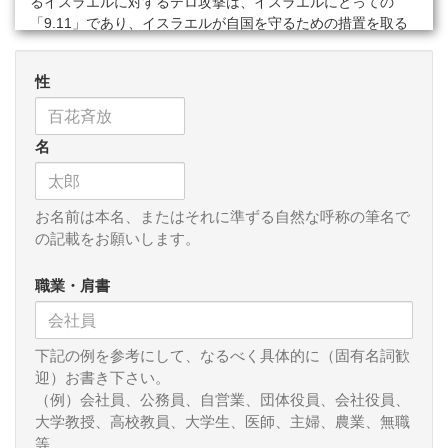
るイスラエルに対するテロ攻撃は、イスラエルにとっての
「9.11」であり、イスラエルが自国を守るための措置を取る
ことは当然です。ただ、ハマスを排除せんとする過程でガザ
の無辜のパレスチナの民間人が犠牲になることは避けなけれ
性
ばなりません。その意味で、ガザの病院「爆破」で500名もの
人々が犠牲となったことは、この「紛争」を局地的に封じ込
めることができるかどうかに大きな悪影響を及ぼしています
名
(ハマスは国家主体ではないので「紛争」と鍵括弧をつけてお
きます)。病院「爆破」がどの主体の仕業かについては確たる
ことはわかっていませんが(個人的には、イスラエルが攻撃す
ることは全くイスラエルの利益に反するのでイスラエルが意
お名前は本名、またはそれに準ずる自然な呼称の筆名で
図的にやることはあり得ないと思いますが)、結果として、多
の記載をお願いします。
くのアラブ諸国がイスラエルに対する反感を強めることとな
ってしまいました。隣接するレバノンのヒズボラがイスラエ
職業・肩書
ルを攻撃する可能性も出てきましたし、イランも「看過でき
ない」旨述べています。
下記の例を参考にして、なるべく具体的に（固有名詞歓
とはいえ、本当は、サウジもイランも米国も、関係する大
迎）お書き下さい。
国達は誰もこの「紛争」が拡大することを望んでいないでし
（例）会社員、公務員、自営業、団体役員、会社役員、
ょう。(米国の力が中東に割かれて自国に向けられるエネルギ
大学教授、高校教員、大学生、医師、主婦、農業、無職
ーが低下することを望むロシアや中国は別かもしれませんが
等
が。)それでも、望んでいないのに戦争に引きずり込まれるこ