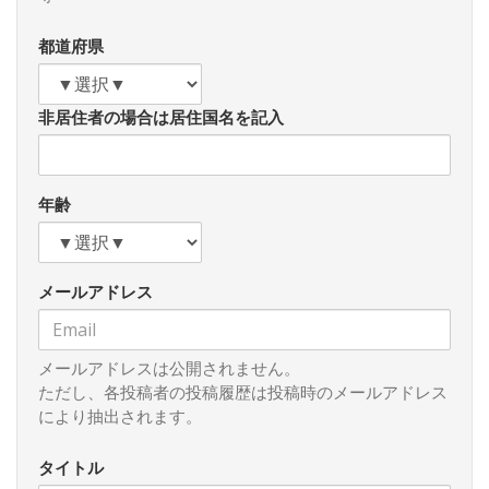
とはあり得るというのが歴史の教訓です。だからこそ、今こ
そ、この「紛争」が拡大しないように封じ込めるためのあら
都道府県
ゆる国際的外交努力がなされなければなりません。実際、米
国をはじめ活発に関係国に自制を求める外交を展開していま
す。ハマスがこのタイミングでイスラエルを大規模攻撃した
非居住者の場合は居住国名を記入
のは、イスラエルとサウジの和解が進み、「パレスチナ問
題」が置き去りにされることを恐れたためだと思いますが、
ハマスもイスラエル相手にここまで「戦果」が大きくなるこ
とはもしかしたら予想外だったのではないか、とも思いま
年齢
す。ともあれ、結果的に、①サウジとイスラエルの関係改善
の流れは大きく水をさされましたし、②「パレスチナ問題」
は置き去りにできない、ということをはっきりさせたという
メールアドレス
意味では、ハマスは目的を達成したのかもしれません。
と、同時に、米国が中東関与を弱める中で起きていた中東
における地殻変動、すなわち、イスラエルとサウジの関係改
メールアドレスは公開されません。
善の流れも中長期的視点でみれば実は変わらないのではない
ただし、各投稿者の投稿履歴は投稿時のメールアドレス
かとも思います。石油依存を脱したいサウジにとっても技術
により抽出されます。
先進国のイスラエルとの関係改善は望ましいことでしょう。
ただ、その流れを変える変数は、イスラエルが当然の権利と
タイトル
してではあるもののハマス排除の過程で図らずも余りにも多