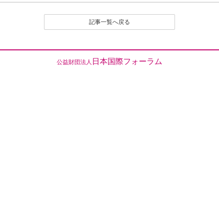
（１）公序良俗に反する内容の投稿
（２）名誉や社会的信用を毀損するなど、他人に不快
記事一覧へ戻る
感や精神的な損害を与える投稿
（３）他人の知的所有権を侵害する投稿
（４）宣伝や広告に関する投稿
（５）議論を裏付ける根拠がはっきりせず、あるいは
日本国際フォーラム
公益財団法人
論旨が不明である投稿
（６）実質的に同工異曲の投稿が繰り返し投稿される
場合
（７）管理者が掲載を不適切と判断するその他の理由
のある投稿
４．なお、いったん投稿され、掲載された原稿の撤回
（全部削除） は、原則として認めません。
とくに、他人のレスポンス投稿が付いたものは、
以後部分的であるか、全部的であるかを問わず、
いかなる削除も、修正もいっさい認めません。た
だし、部分的な修正については、それを必要とす
る事情に特別の理由があると編集部で認定される
場合は、この限りでありません。
５．投稿者は、投稿された内容及びこれに含まれる知