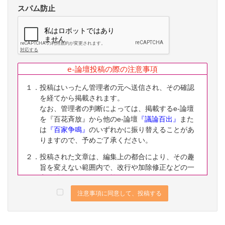
スパム防止
e-論壇投稿の際の注意事項
１．投稿はいったん管理者の元へ送信され、その確認
を経てから掲載されます。
なお、管理者の判断によっては、掲載するe-論壇
を『百花斉放』から他のe-論壇
『議論百出』
また
は
『百家争鳴』
のいずれかに振り替えることがあ
りますので、予めご了承ください。
２．投稿された文章は、編集上の都合により、その趣
旨を変えない範囲内で、改行や加除修正などの一
定の編集ないし修正を施すことがありますので、
予めご了承ください。
注意事項に同意して、投稿する
３．なお、下記に該当する投稿は、掲載をお断りする
ことがありますので、予めご了承ください。