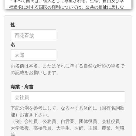
「すべて国民は、個人として尊重される。生命、自由及び幸
福追求に対する国民の権利については、公共の福祉に反しな
い限り、立法その他の国政の上で、最大の尊重を必要とす
る」。なお１１条では、「基本的人権は、侵すことのできな
性
い永久の権利」という表現もある。
やはり芦部『憲法』は説明しないが、憲法前文とアメリカ
名
独立宣言も酷似している。「自明の真理」を宣言した文章の
後に、独立宣言では次のような文章が続く。「こうした権利
を確保するために、人々の間に政府が樹立され、政府は統治
される者の合意に基づいて正当な権力を得る。そして、いか
お名前は本名、またはそれに準ずる自然な呼称の筆名で
なる形態の政府であれ、政府がこれらの目的に反するように
の記載をお願いします。
なったときには、人民には政府を改造または廃止し、新たな
政府を樹立し、人民の安全と幸福をもたらす可能性が最も高
職業・肩書
いと思われる原理をその基盤とし、人民の安全と幸福をもた
らす可能性が最も高いと思われる形の権力を組織する権利を
有する」。日本国憲法前文には、次のような文章がある。
下記の例を参考にして、なるべく具体的に（固有名詞歓
「そもそも国政は、国民の厳粛な信託によるものであつて、
迎）お書き下さい。
その権威は国民に由来し、その権力は国民の代表者がこれを
（例）会社員、公務員、自営業、団体役員、会社役員、
行使し、その福利は国民がこれを享受する。これは人類普遍
大学教授、高校教員、大学生、医師、主婦、農業、無職
の原理であり、この憲法は、かかる原理に基くものであ
等
る」。これが「人類普遍の原理」とされているのは、当然、