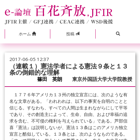
ホーム
投稿
2017-06-05 12:37
（連載１）憲法学者による憲法９条と１３
条の倒錯的な理解
篠田 英朗
東京外国語大学大学院教授
１７７６年アメリカ１３州の独立宣言には、次のような有
名な文章がある。「われわれは、以下の事実を自明のことと
信じる。すなわち、すべての人間は生まれながらにして平等
であり、その創造主によって、生命、自由、および幸福の追
求を含む、不可侵の権利を与えられている」である。芦部信
喜『憲法』は説明しないが、憲法１３条はこのアメリカ独立
宣言と酷似している。１３条とは、次のようなものである。