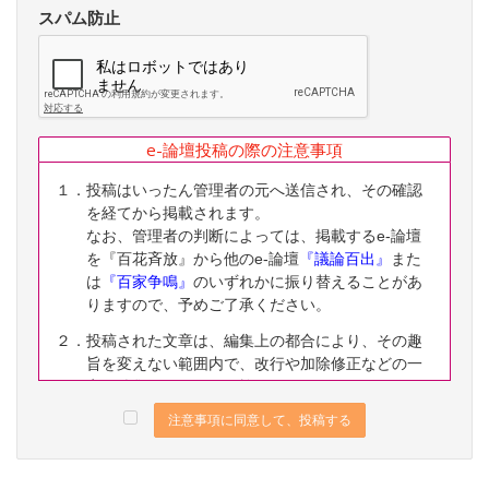
スパム防止
e-論壇投稿の際の注意事項
１．投稿はいったん管理者の元へ送信され、その確認
を経てから掲載されます。
なお、管理者の判断によっては、掲載するe-論壇
を『百花斉放』から他のe-論壇
『議論百出』
また
は
『百家争鳴』
のいずれかに振り替えることがあ
りますので、予めご了承ください。
２．投稿された文章は、編集上の都合により、その趣
旨を変えない範囲内で、改行や加除修正などの一
定の編集ないし修正を施すことがありますので、
予めご了承ください。
注意事項に同意して、投稿する
３．なお、下記に該当する投稿は、掲載をお断りする
ことがありますので、予めご了承ください。