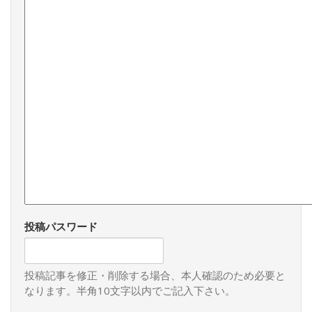
権者・国民の至高性が強調される。そして、平和、平和、と
連呼することになっている主権者・国民が、憲法学者の指導
にしたがって、政府を制限するとき、「立憲主義が生まれ
る」という想像力豊かなアイディアが振り回される。（つづ
く）
投稿パスワード
投稿記事を修正・削除する場合、本人確認のため必要と
なります。半角10文字以内でご記入下さい。