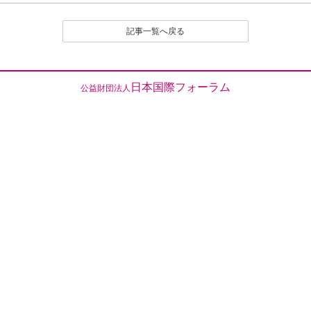
（１）公序良俗に反する内容の投稿
（２）名誉や社会的信用を毀損するなど、他人に不快
記事一覧へ戻る
感や精神的な損害を与える投稿
（３）他人の知的所有権を侵害する投稿
（４）宣伝や広告に関する投稿
（５）議論を裏付ける根拠がはっきりせず、あるいは
日本国際フォーラム
公益財団法人
論旨が不明である投稿
（６）実質的に同工異曲の投稿が繰り返し投稿される
場合
（７）管理者が掲載を不適切と判断するその他の理由
のある投稿
４．なお、いったん投稿され、掲載された原稿の撤回
（全部削除） は、原則として認めません。
とくに、他人のレスポンス投稿が付いたものは、
以後部分的であるか、全部的であるかを問わず、
いかなる削除も、修正もいっさい認めません。た
だし、部分的な修正については、それを必要とす
る事情に特別の理由があると編集部で認定される
場合は、この限りでありません。
５．投稿者は、投稿された内容及びこれに含まれる知