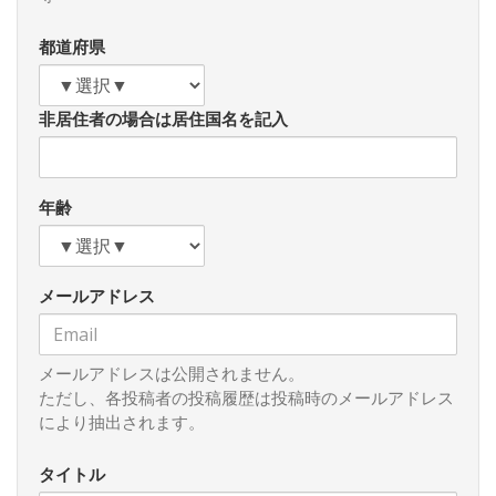
アメリカ独立宣言と酷似していることを意識したからだろ
う。ちなみに日本国憲法における「国民」は、英語版の
都道府県
「people」の意訳であり、もともとはアメリカ独立宣言の主
体である「people」と同じだ。同じ「people」が１８世紀北
米１３州でも、２０世紀日本でも、同じ種類の「不可侵の」
非居住者の場合は居住国名を記入
権利を持っているので、「人類普遍の原理」とされるわけで
ある。
実は、日本国憲法で「原理」と呼ばれているのは、この
年齢
「厳粛な信託」だけである。憲法典の「一大原理」は、「国
政は、国民の厳粛な信託による」「人民の人民による人民の
ための政治」でなければならない、という原則である。とこ
メールアドレス
ろが、憲法典に書かれている「一大原理」は、憲法学者の教
科書と憲法学者の指導による学校教科書類によって、消され
てしまうのが常である。日本の憲法の基本書から学校教科書
にいたるまで、憲法には「三大原理」がある、と書かれてい
メールアドレスは公開されません。
るからである。生徒はそれを丸暗記するように求められる。
ただし、各投稿者の投稿履歴は投稿時のメールアドレス
しかし私は、「三大原理」には根拠がない、と思っている。
により抽出されます。
日本国憲法にあるのは「一大原理」である。そもそも人民が
契約によって政府を設立するという社会契約論を立憲主義の
タイトル
礎の原理として掲げないで、いったい何を立憲主義の原理と