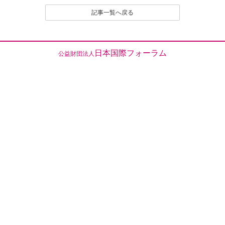
（２）名誉や社会的信用を毀損するなど、他人に不快
記事一覧へ戻る
感や精神的な損害を与える投稿
（３）他人の知的所有権を侵害する投稿
（４）宣伝や広告に関する投稿
（５）議論を裏付ける根拠がはっきりせず、あるいは
日本国際フォーラム
公益財団法人
論旨が不明である投稿
（６）実質的に同工異曲の投稿が繰り返し投稿される
場合
（７）管理者が掲載を不適切と判断するその他の理由
のある投稿
４．なお、いったん投稿され、掲載された原稿の撤回
（全部削除） は、原則として認めません。
とくに、他人のレスポンス投稿が付いたものは、
以後部分的であるか、全部的であるかを問わず、
いかなる削除も、修正もいっさい認めません。た
だし、部分的な修正については、それを必要とす
る事情に特別の理由があると編集部で認定される
場合は、この限りでありません。
５．投稿者は、投稿された内容及びこれに含まれる知
的財産権（著作権法第２１条ないし第２８条に規