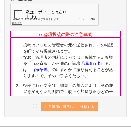
e-論壇投稿の際の注意事項
１．投稿はいったん管理者の元へ送信され、その確認
を経てから掲載されます。
なお、管理者の判断によっては、掲載するe-論壇
を『百花斉放』から他のe-論壇
『議論百出』
また
は
『百家争鳴』
のいずれかに振り替えることがあ
りますので、予めご了承ください。
２．投稿された文章は、編集上の都合により、その趣
旨を変えない範囲内で、改行や加除修正などの一
定の編集ないし修正を施すことがありますので、
予めご了承ください。
注意事項に同意して、投稿する
３．なお、下記に該当する投稿は、掲載をお断りする
ことがありますので、予めご了承ください。
（１）公序良俗に反する内容の投稿