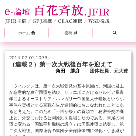
ホーム
投稿
2014-07-01 10:33
（連載２）第一次大戦後百年を迎えて
角田 勝彦
団体役員、元大使
ウィルソンは、第一次大戦勃発の基本原因は、列国の君主
が恣意的な攻守同盟を結び、サラエボにおけるセルビア系青
年によるオーストリア・ハンガリー帝国皇太子暗殺という小
事件を契機とする宣戦布告が連鎖的におこなわれたことにあ
ると考えた。このため「十四か条」の冒頭で、秘密外交の廃
止と、外交における公開原則を提唱したのである。末尾の同
盟に変わる「国際平和機構の設立」は国際連盟に結実し、第
二次大戦後、国際連合の集団安全保障体制に強化・引き継が