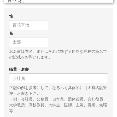
れている。
戦争の百年の歴史を振り返れば、集団的自衛権の閣議決定
性
案の冒頭にある「我が国を取り巻く安全保障環境が根本的に
変容」との認識には疑問を呈さざるを得ない。米ソ冷戦は終
わった。中国は一党独裁の建前から共産主義は維持している
名
が、米ソ対立時のようなイデオロギーの対立はない。米中関
係は基本的には「経済障壁の撤廃」もあり、相互依存関係に
ある。北朝鮮が暴走する可能性は日朝協議再開を見ても薄ら
いでいる。
お名前は本名、またはそれに準ずる自然な呼称の筆名で
の記載をお願いします。
現在、安保上最大課題である尖閣問題についても、オバマ
大統領が４月の訪日で、米国の対日防衛義務を定めた日米安
職業・肩書
全保障条約５条の適用範囲に含まれると明言したことは、中
国のあわよくばという期待を減殺させただろう。もちろん偶
発的事件の発生乃至意図せぬ拡大を防ぐために万全の措置を
下記の例を参考にして、なるべく具体的に（固有名詞歓
講じる必要はある。
迎）お書き下さい。
（例）会社員、公務員、自営業、団体役員、会社役員、
このような国際環境下にあって、日本が集団的自衛権の行
大学教授、高校教員、大学生、医師、主婦、農業、無職
使容認により一方的に日米同盟の軍事的片務性を双務性に変
等
革することは、我が国に本来不要な負担を負わせるのみか、
第一次大戦後、世界で続けられている不戦への流れに逆行す