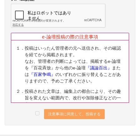
e-論壇投稿の際の注意事項
１．投稿はいったん管理者の元へ送信され、その確認
を経てから掲載されます。
なお、管理者の判断によっては、掲載するe-論壇
を『百花斉放』から他のe-論壇
『議論百出』
また
は
『百家争鳴』
のいずれかに振り替えることがあ
りますので、予めご了承ください。
２．投稿された文章は、編集上の都合により、その趣
旨を変えない範囲内で、改行や加除修正などの一
定の編集ないし修正を施すことがありますので、
予めご了承ください。
注意事項に同意して、投稿する
３．なお、下記に該当する投稿は、掲載をお断りする
ことがありますので、予めご了承ください。
（１）公序良俗に反する内容の投稿