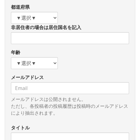
おります。この背景には、上述したような歴史的時間の加速
都道府県
度的進行という事実があるように思われます。
この政策掲示板「百花斉放」は昨年４月１２日に開設され
非居住者の場合は居住国名を記入
ましたが、昨年中に２０３通の貴重なご寄稿をいただきまし
た。私は毎日これらの投稿すべてに目を通しておりますが、
大変教えられることの多い内容でした。既成メディアとは違
って、タブーも偏見もない「百花斉放」だからこそ拝聴する
年齢
ことのできる、貴重なご意見であると思いました。これらの
ご意見は昨年１１月５日に創刊された『メルマガ日本国際フ
ォーラム』をつうじて約１万名の国際問題に関心を有する全
メールアドレス
国の仲間にも届けられております。改めてご寄稿くださいま
した皆様に御礼申し上げるとともに、新年もまたよろしくご
高見をお寄せくださるようお願いいたします。
メールアドレスは公開されません。
ただし、各投稿者の投稿履歴は投稿時のメールアドレス
により抽出されます。
タイトル