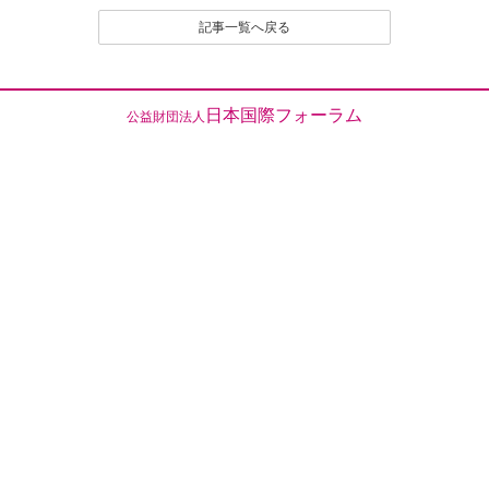
（２）名誉や社会的信用を毀損するなど、他人に不快
記事一覧へ戻る
感や精神的な損害を与える投稿
（３）他人の知的所有権を侵害する投稿
（４）宣伝や広告に関する投稿
（５）議論を裏付ける根拠がはっきりせず、あるいは
日本国際フォーラム
公益財団法人
論旨が不明である投稿
（６）実質的に同工異曲の投稿が繰り返し投稿される
場合
（７）管理者が掲載を不適切と判断するその他の理由
のある投稿
４．なお、いったん投稿され、掲載された原稿の撤回
（全部削除） は、原則として認めません。
とくに、他人のレスポンス投稿が付いたものは、
以後部分的であるか、全部的であるかを問わず、
いかなる削除も、修正もいっさい認めません。た
だし、部分的な修正については、それを必要とす
る事情に特別の理由があると編集部で認定される
場合は、この限りでありません。
５．投稿者は、投稿された内容及びこれに含まれる知
的財産権（著作権法第２１条ないし第２８条に規