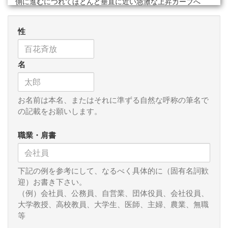
側に進むにつれてほとんど垂直に近い急激な上昇カーブへ
と、単位時間の変化の内容が急速に過密化していること、そ
の変化の加速度のすさまじさを示しています。
性
約５０００年前に文明が誕生して以来の、約５００年前に
地理上の発見があって以来の、約２００年前に産業革命があ
名
って以来の、そして約１０年前にＩＴ革命が起こって以来
の、先を争って生きる人類の歩みの速度は、歩行速度（時速
６キロ）から、走行速度（時速１０キロ）になり、自動車速
度（時速６０キロ）になり、いまや飛行機速度（時速８００
お名前は本名、またはそれに準ずる自然な呼称の筆名で
キロ）に加速しています。この加速度の進行の激しさがつづ
の記載をお願いします。
けば、まもなく人類は光速で進むようになるのではないでし
ょうか。であるとすれば、この加速化の進行は、人類にとっ
職業・肩書
て決して歓迎すべきことではなく、それは終末に向かう人類
の危うさ、その末期症状を示していることになるかもしれま
せん。そのような危機感を持たざるを得ません。
下記の例を参考にして、なるべく具体的に（固有名詞歓
迎）お書き下さい。
新年早々あまりおめでたくないことを申し上げました。最
（例）会社員、公務員、自営業、団体役員、会社役員、
近７年間の２１世紀の人類の歩みを見ていると、「事実は小
大学教授、高校教員、大学生、医師、主婦、農業、無職
説よりも奇なり」という言葉がそのまま当てはまることを感
等
じます。国際政治、経済の動きだけを見ていても、これまで
の基準や枠組みでは理解できない現象がつぎつぎと生起して