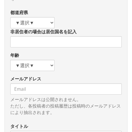
バーグ）でも、さっそく我が国の戦略が問われよう。
都道府県
民主党は、マニフェスト原案に成長戦略がないとの批判に
応じ、８月１１日の最終版で「日本経済の成長戦略」とし
て、以下の３点を明記した。
非居住者の場合は居住国名を記入
①子ども手当、高校無償化、高速道路無料化、暫定税率廃止
などの政策により、家計の可処分所得を増やし、消費を拡大
する。それによって日本の経済を内需主導型へ転換し、安定
した経済成長を実現する。
年齢
②ＩＴ、バイオ、ナノテクなど、先端技術の開発・普及を支
援する。特に地球温暖化対策では、国の大胆な支援で、わが
国の優れた技術力をさらに高め、環境関連産業を将来の成長
メールアドレス
産業に育てる。
③農林水産業、医療・介護は新たな成長産業である。農業の
戸別所得補償、医療・介護人材の処遇改善などにより、魅力
と成長力を高め、大きな雇用を創出する産業に育てる。
メールアドレスは公開されません。
ただし、各投稿者の投稿履歴は投稿時のメールアドレス
このなかにも触れられているが、保健・医療産業は重要で
により抽出されます。
ある。鳩山代表（新首相）が重視する「命」そのものにかか
わるのみでない。経済成長に大きく役立つのである。（つづ
タイトル
く）