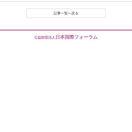
（１）公序良俗に反する内容の投稿
（２）名誉や社会的信用を毀損するなど、他人に不快
記事一覧へ戻る
感や精神的な損害を与える投稿
（３）他人の知的所有権を侵害する投稿
（４）宣伝や広告に関する投稿
（５）議論を裏付ける根拠がはっきりせず、あるいは
日本国際フォーラム
公益財団法人
論旨が不明である投稿
（６）実質的に同工異曲の投稿が繰り返し投稿される
場合
（７）管理者が掲載を不適切と判断するその他の理由
のある投稿
４．なお、いったん投稿され、掲載された原稿の撤回
（全部削除） は、原則として認めません。
とくに、他人のレスポンス投稿が付いたものは、
以後部分的であるか、全部的であるかを問わず、
いかなる削除も、修正もいっさい認めません。た
だし、部分的な修正については、それを必要とす
る事情に特別の理由があると編集部で認定される
場合は、この限りでありません。
５．投稿者は、投稿された内容及びこれに含まれる知