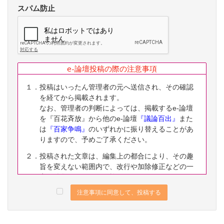
スパム防止
e-論壇投稿の際の注意事項
１．投稿はいったん管理者の元へ送信され、その確認
を経てから掲載されます。
なお、管理者の判断によっては、掲載するe-論壇
を『百花斉放』から他のe-論壇
『議論百出』
また
は
『百家争鳴』
のいずれかに振り替えることがあ
りますので、予めご了承ください。
２．投稿された文章は、編集上の都合により、その趣
旨を変えない範囲内で、改行や加除修正などの一
定の編集ないし修正を施すことがありますので、
予めご了承ください。
注意事項に同意して、投稿する
３．なお、下記に該当する投稿は、掲載をお断りする
ことがありますので、予めご了承ください。