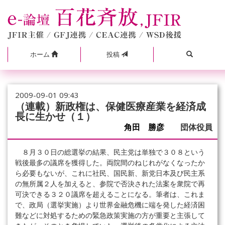
ホーム
投稿
2009-09-01 09:43
（連載）新政権は、保健医療産業を経済成
長に生かせ（１）
角田 勝彦
団体役員
８月３０日の総選挙の結果、民主党は単独で３０８という
戦後最多の議席を獲得した。両院間のねじれがなくなったか
ら必要もないが、これに社民、国民新、新党日本及び民主系
の無所属２人を加えると、参院で否決された法案を衆院で再
可決できる３２０議席を超えることになる。筆者は、これま
で、政局（選挙実施）より世界金融危機に端を発した経済困
難などに対処するための緊急政策実施の方が重要と主張して