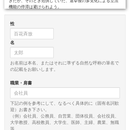
きたが、そのとき危惧していた、選挙後の多党化による立法
機能の停滞は避けられよう。
民主党は、マニフェスト（政権公約）の迅速な実現を国民
性
に授権されたといえる。９月中旬の特別国会での首班指名
後、鳩山内閣の実際の手腕が問われることになろう。もとよ
り自民党などほかの党に投票した有権者も多い。マニフェス
名
トの個別の項目については民主党に投票した者のなかにも反
対もあろう。民主党はおごることなく、出来る限り多くの民
意を受け入れるよう努めるべきである。先のことだが次の選
挙もある。
お名前は本名、またはそれに準ずる自然な呼称の筆名で
の記載をお願いします。
とくに問題なのは、分配と成長の戦略である。自民・民主
両党のマニフェストは、社会政策においてばらまきの多寡を
職業・肩書
競うようなかたちになって、結局どこが違うのか判断が難し
くなったくらいだが、６月末の国の借金が８６０兆円と過去
最悪を更新した現在、民主党マニフェストにある、子ども手
下記の例を参考にして、なるべく具体的に（固有名詞歓
当の支給、高校教育の無償化、農家への戸別所得補償、高速
迎）お書き下さい。
道路原則無料化のような分配のための財源を確保するため
（例）会社員、公務員、自営業、団体役員、会社役員、
に、経済成長が必要なことは論を待たない。経済成長は、７
大学教授、高校教員、大学生、医師、主婦、農業、無職
月の完全失業率（季節調整値）が５．７％となった雇用対策
等
としても不可欠である。９月２４日の金融サミット（ピッツ