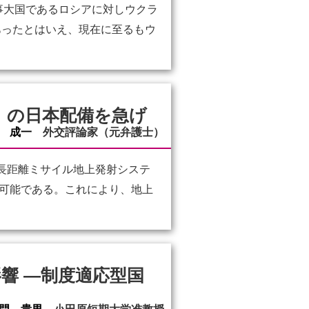
事大国であるロシアに対しウクラ
あったとはいえ、現在に至るもウ
」の日本配備を急げ
 成一
外交評論家（元弁護士）
・長距離ミサイル地上発射システ
載可能である。これにより、地上
響 ―制度適応型国