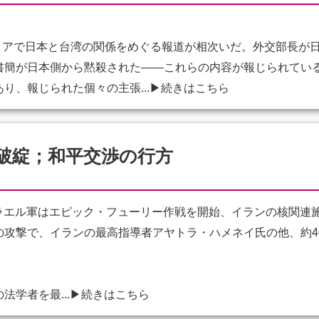
ディアで日本と台湾の関係をめぐる報道が相次いだ。外交部長が
書簡が日本側から黙殺された——これらの内容が報じられてい
り、報じられた個々の主張...
▶続きはこちら
破綻；和平交渉の行方
スラエル軍はエピック・フューリー作戦を開始、イランの核関連
の攻撃で、イランの最高指導者アヤトラ・ハメネイ氏の他、約4
学者を最...
▶続きはこちら