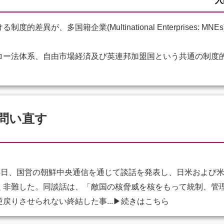
入
差異が、多国籍企業(Multinational Enterprises: 
ー法体系、自由市場経済及び英連邦加盟国という共通の制度
問い直す
4日、国営の朝鮮中央通信を通じて談話を発表し、日米および
く非難した。同談話は、「敵国の核脅威を核をもって統制、管
戻りさせられない終結した事...
▶続きはこちら