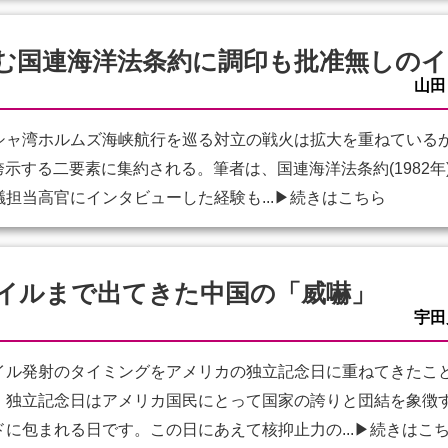
む国連海洋法条約に調印も批准無しの
山田
ャ湾ホルムズ海峡航行を巡る対立の戦火は拡大を重ねているが
が誇示する二要素に集約される。筆者は、国連海洋法条約(1982
担当高官にインタビューした経験も...
▶続きはこちら
イルまで出てきた中国の「威嚇」
宇田
ル発射のタイミングをアメリカの独立記念日に重ねてきたこ
。独立記念日はアメリカ国民にとって国家の誇りと団結を象徴
に包まれる日です。この日にあえて核抑止力の...
▶続きはこ