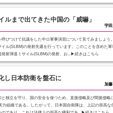
イルまで出てきた中国の「威嚇」
宇田
呼びつけて抗議をした中ロ軍事演習について見てみましょう。
イル(SLBM)の発射先週を行っています。このことを含めた
射弾道ミサイル(SLBM)の発射、お...
▶続きはこちら
化し日本防衛を盤石に
加藤
と独立を守り、国の安全を保つため、直接侵略及び間接侵略
)実力組織である。したがって、日本国自衛隊は、上記の崇高
のであり、これは法律上の崇高な権利であ...
▶続きはこちら