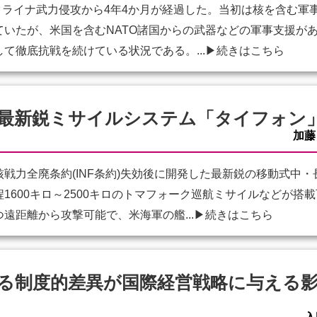
クライナ武力侵攻から4年4か月が経過した。当初は核を含む軍
ていたが、米国を含むNATO諸国からの武器などの軍事支援が
て徹底抗戦を続けている状況である。...
▶続きはこちら
最新鋭ミサイルシステム「タイフォン
加藤
力全廃条約(INF条約)失効後に開発した最新鋭の移動式中
1600キロ～2500キロのトマフォーク巡航ミサイルなどが搭
遠距離から攻撃可能で、米海軍の艦...
▶続きはこちら
る制度的差異が国際経営戦略に与える影