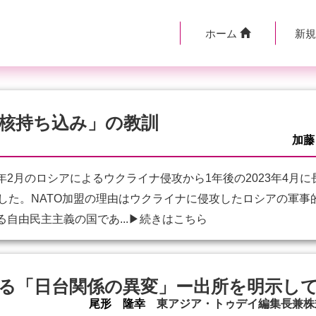
ホーム
新
核持ち込み」の教訓
加藤
年2月のロシアによるウクライナ侵攻から1年後の2023年4月
加盟した。NATO加盟の理由はウクライナに侵攻したロシアの軍
る自由民主主義の国であ...
▶続きはこちら
る「日台関係の異変」ー出所を明示し
尾形 隆幸
東アジア・トゥデイ編集長兼株