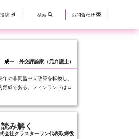
規
投稿
検索
お問合わせ
 成一
外交評論家（元弁護士）
に長年の非同盟中立政策を転換し、
事的脅威である。フィンランドはロ
て読み解く
式会社クラスターワン代表取締役