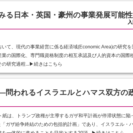
みる日本・英国・豪州の事業発展可能性
入
、現代の事業経営に係る経済域(Economic Area)の研
産業の国際化、専門職資格制度の相互承認及び人的資本の国際
研究過程...
▶続きはこちら
―問われるイスラエルとハマス双方の
ト紙は、トランプ政権が主導するガザ和平計画が停滞状態に陥
した「ガザ紛争終結のための包括的計画」であり、イスラエル・
を一体的に進めることを目的とする20項...
▶続きはこちら